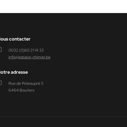
ous contacter
0032 (0)60 21 14 33
info@espace-chimay.be
otre adresse
Rue de Poteaupré 5
6464 Bourlers