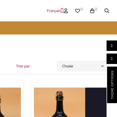
0
0
Français
Trier par:
Choisir
THEME OPTIONS