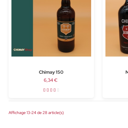
Chimay 150
M
6,34 €
Affichage 13-24 de 28 article(s)