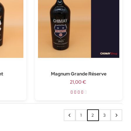
nt
Magnum Grande Réserve
21,00 €
1
2
3