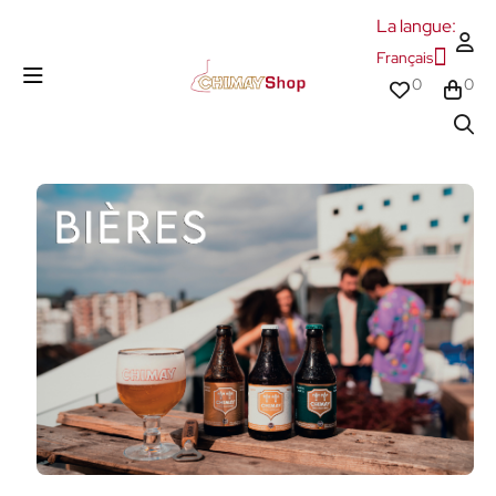
La langue:
Français
0
0