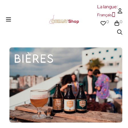
La langue:
Français
0
0