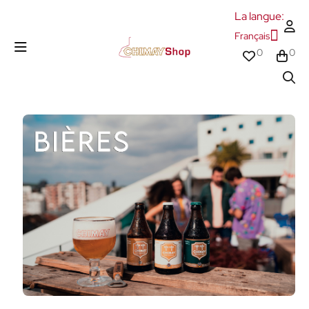
La langue:
Français
0
0