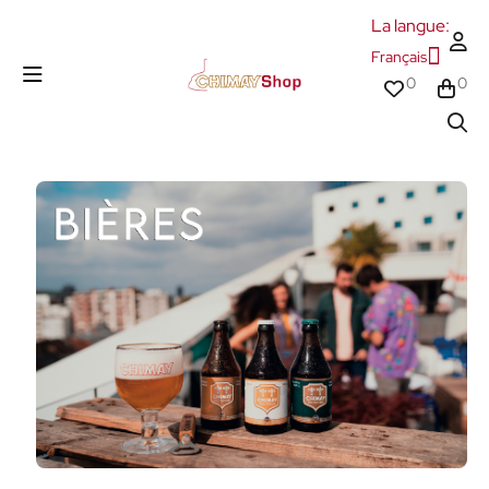
La langue:
Français
0
0