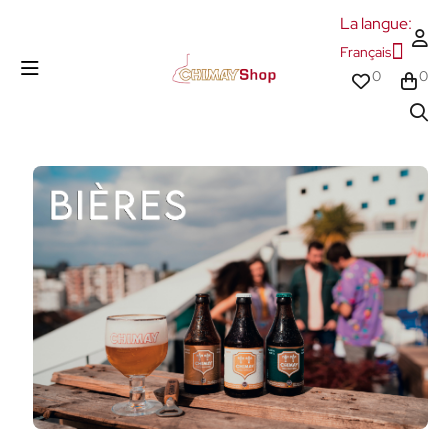
La langue:
Français
0
0