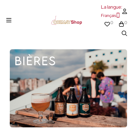
La langue:
Français
0
0