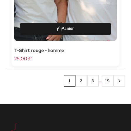
T-Shirt rouge - homme
25,00 €
…
1
2
3
19