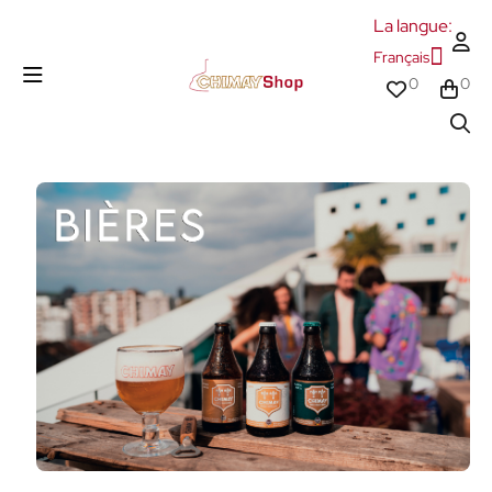
La langue:
Français
0
0