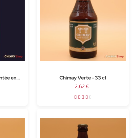
ntée en
Chimay Verte - 33 cl
 37,5cl
2,62 €