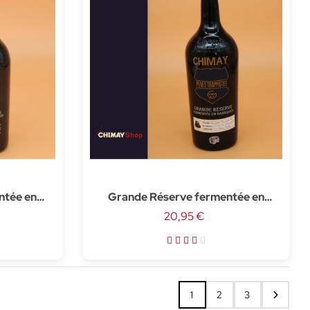
ntée en
Grande Réserve fermentée en
7,5cl
barrique de Rhum - 75cl
20,95 €
1
2
3