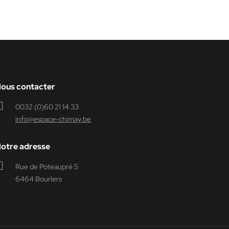
ous contacter
0032 (0)60 21 14 33
info@espace-chimay.be
otre adresse
Rue de Poteaupré 5
6464 Bourlers