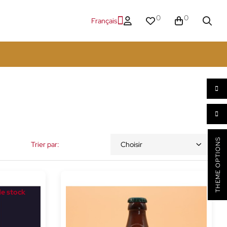
0
0
Français
THEME OPTIONS
Trier par:
Choisir
e stock