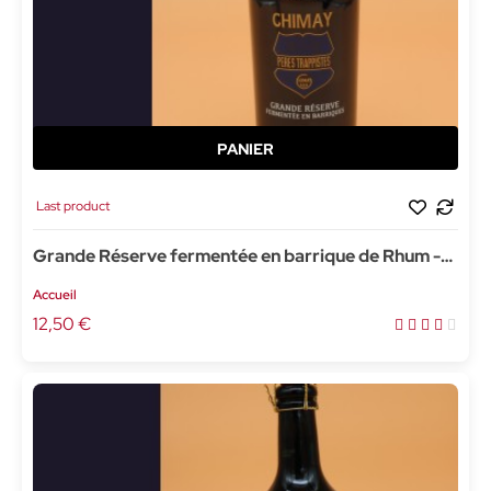
Last product
Grande Réserve fermentée en barrique de Rhum -
37,5cl
Accueil
12,50 €