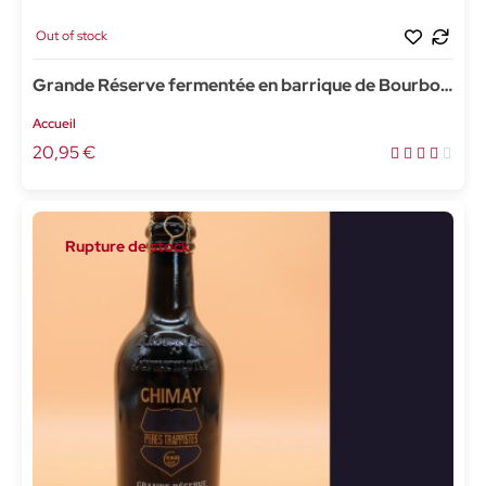
Out of stock
Grande Réserve fermentée en barrique de Bourbon
- 75cl
Accueil
20,95 €
Rupture de stock