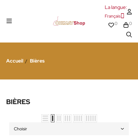
La langue:
Français
0
0
Accueil
Bières
BIÈRES
Choisir