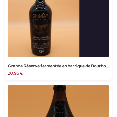
Grande Réserve fermentée en barrique de Bourbon
- 75cl
20,95 €