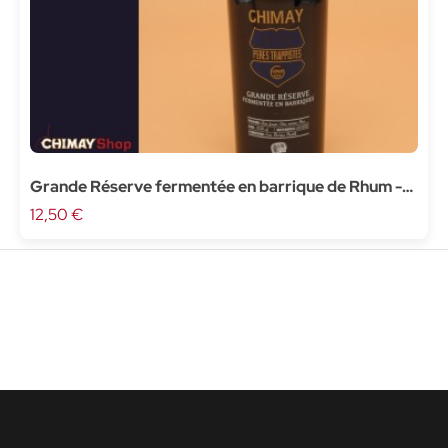
Grande Réserve fermentée en barrique de Rhum -
37,5cl
12,50 €