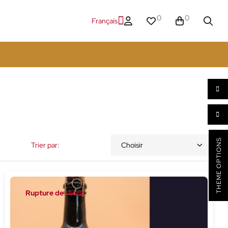
0
0
Français
THEME OPTIONS
Trier par:
Choisir
Rupture de stock