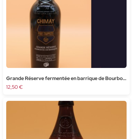
Grande Réserve fermentée en barrique de Bourbon
- 37,5cl
12,50 €