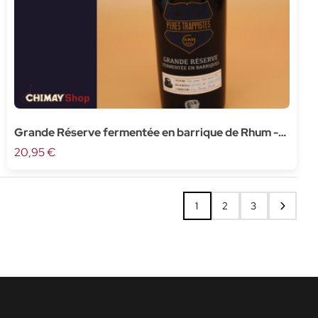
Grande Réserve fermentée en barrique de Rhum -
75cl
20,95 €
1
2
3