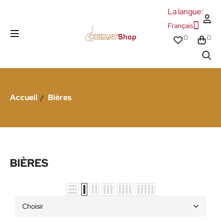
La langue:
Français
0
0
Accueil
Bières
BIÈRES
Choisir