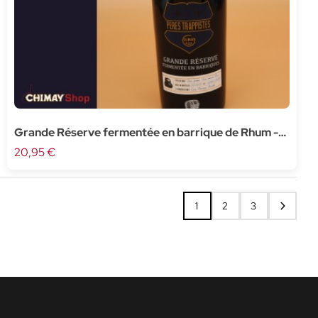
Grande Réserve fermentée en barrique de Rhum -
75cl
20,95 €
1
2
3