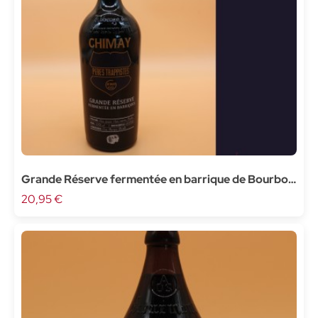
Grande Réserve fermentée en barrique de Bourbon
- 75cl
20,95 €