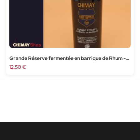
Grande Réserve fermentée en barrique de Rhum -
37,5cl
12,50 €