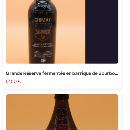
Grande Réserve fermentée en barrique de Bourbon
- 37,5cl
12,50 €