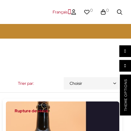
0
0
Français
THEME OPTIONS
Trier par:
Choisir
Rupture de stock