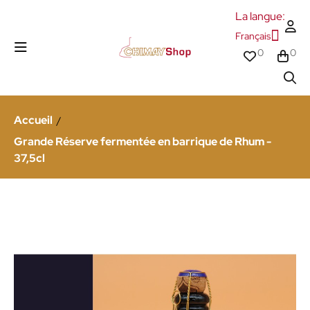
La langue:
Français
0
0
Accueil
Grande Réserve fermentée en barrique de Rhum -
37,5cl