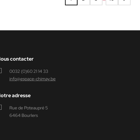
ous contacter
0032 (0)60 21 14 33
info@espace-chimay.be
otre adresse
Rue de Poteaupré 5
6464 Bourlers