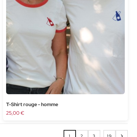
T-Shirt rouge - homme
25,00 €
…
1
2
3
19