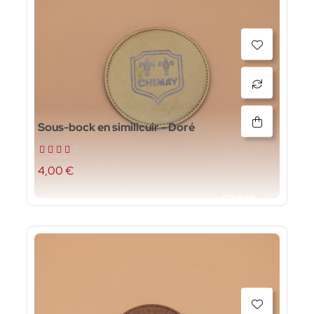
Sous-bock en similicuir - Doré
4,00 €