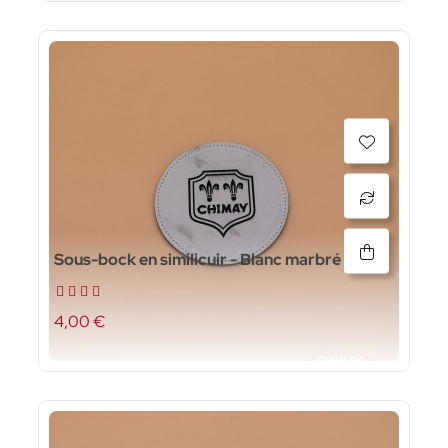
Sous-bock en similicuir - Blanc marbré
4,00 €