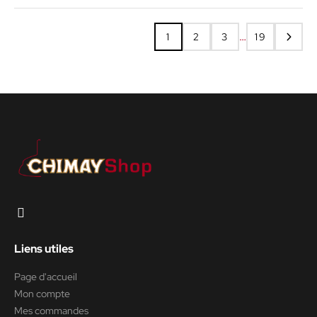
…
1
2
3
19
Liens utiles
Page d'accueil
Mon compte
Mes commandes