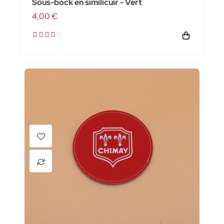
Sous-bock en similicuir - Vert
4,00 €