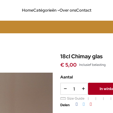
Home
Catégorieën
Over ons
Contact
18cl Chimay glas
€ 5,00
Inclusief belasting
Aantal
In win
Size Guide
Delen
Tweet
Pinterest
Delen