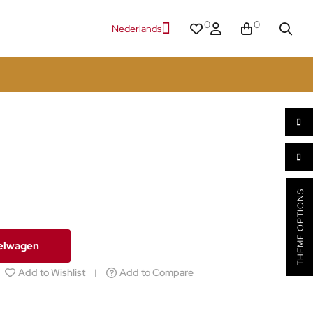
0
0
Nederlands
THEME OPTIONS
kelwagen
Add to Wishlist
Add to Compare