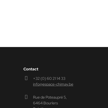
Contact
+32 (0) 60 21 14 33
info@espace-chimay.be
Rue de Poteaupré 5,
6464 Bourlers