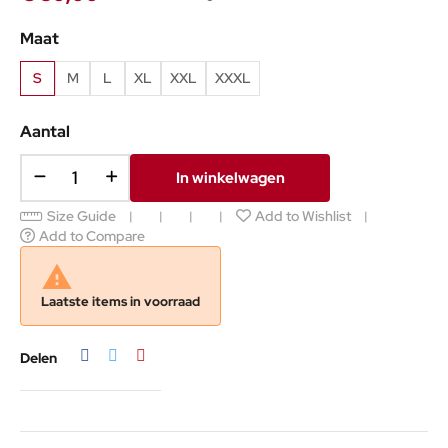
Maat
S
M
L
XL
XXL
XXXL
Aantal
In winkelwagen
Size Guide
Add to Wishlist
Add to Compare

Laatste items in voorraad
Delen
Tweet
Pinterest
Delen