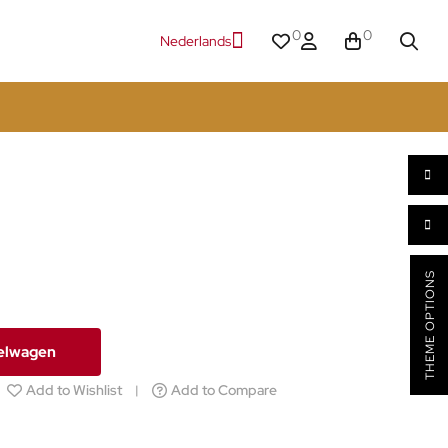
0
0
Nederlands
THEME OPTIONS
kelwagen
Add to Wishlist
Add to Compare