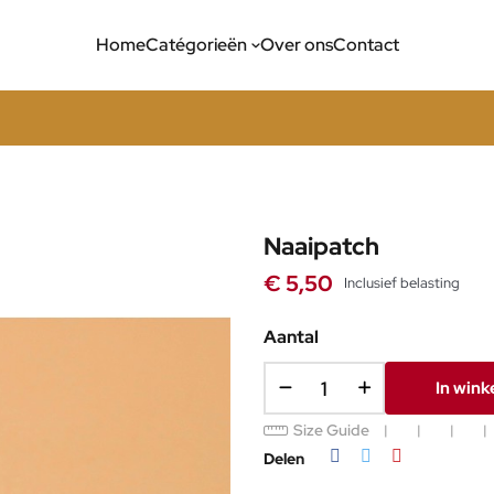
Home
Catégorieën
Over ons
Contact
Naaipatch
€ 5,50
Inclusief belasting
Aantal
In win
Size Guide
Delen
Tweet
Pinterest
Delen