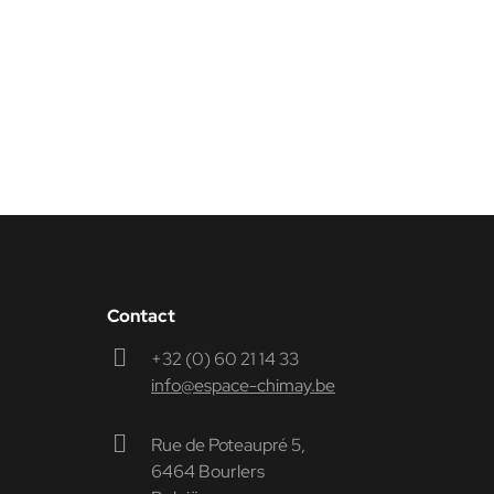
Contact
+32 (0) 60 21 14 33
info@espace-chimay.be
Rue de Poteaupré 5,
6464 Bourlers