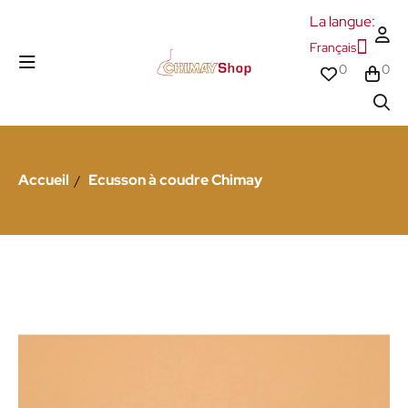
La langue:
Français
0
0
Accueil
Ecusson à coudre Chimay