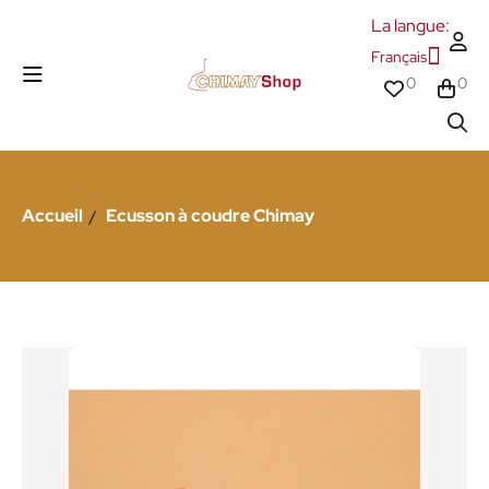
La langue:
Français
0
0
Accueil
Ecusson à coudre Chimay