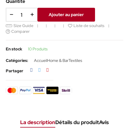
Quantité
Ajouter au panier
Size Guide
Liste de souhaits
Comparer
En stock
10 Produits
Catégories:
Accueil
Home & Bar
Textiles
Partager
Tweet
Pinterest
Partager
La description
Détails du produit
Avis