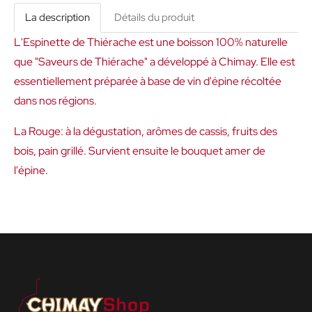
La description
Détails du produit
L'Espinette de Thiérache est une boisson 100% naturelle
que "Saveurs de Thiérache" a développé à Chimay. Elle est
essentiellement préparée à base de vin d'épine récoltée
dans nos régions.
La Rouge: à la dégustation, arômes de cassis, fruits des
bois, pain grillé. Survient ensuite le bouquet amer de
l'épine.