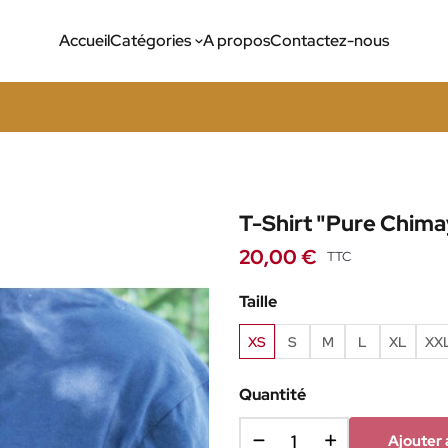
Accueil
Catégories
A propos
Contactez-nous
T-Shirt "Pure Chima
20,00 €
TTC
Taille
XS
S
M
L
XL
XX
Quantité
Ajouter 