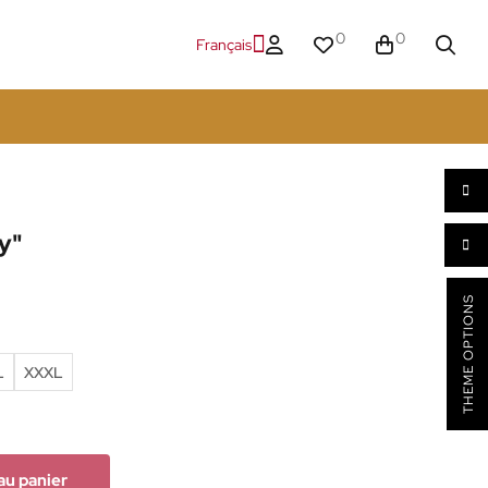
0
0
Français
y"
THEME OPTIONS
L
XXXL
au panier