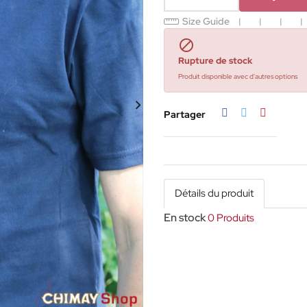
Size Guide

Rupture de stock
Produit disponible avec d'autres options
Partager
Tweet
Pinterest
Partager
Détails du produit
En stock
0 Produits