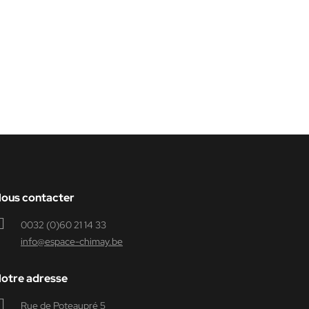
ous contacter
0032 (0)60 21 14 33
info@espace-chimay.be
otre adresse
Rue de Poteaupré 5