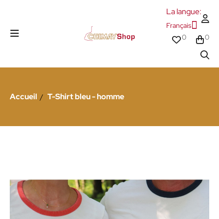
La langue:
Français
0
0
Accueil
T-Shirt bleu - homme