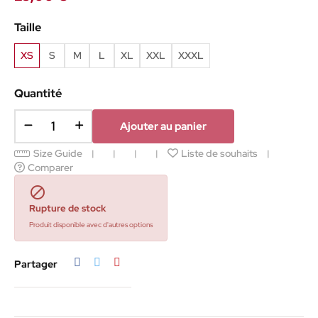
Taille
XS
S
M
L
XL
XXL
XXXL
Quantité
Ajouter au panier
Size Guide
Liste de souhaits
Comparer

Rupture de stock
Produit disponible avec d'autres options
Partager
Tweet
Pinterest
Partager