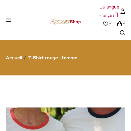
La langue:
Français
0
0
Accueil
T-Shirt rouge - femme