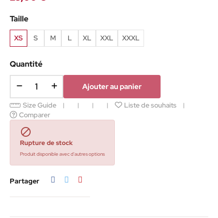
Taille
XS
S
M
L
XL
XXL
XXXL
Quantité
Ajouter au panier
Size Guide
Liste de souhaits
Comparer

Rupture de stock
Produit disponible avec d'autres options
Partager
Tweet
Pinterest
Partager