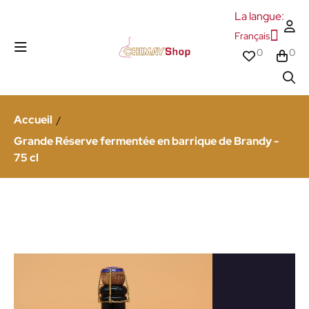
La langue:
Français
0
0
Accueil
Grande Réserve fermentée en barrique de Brandy -
75 cl