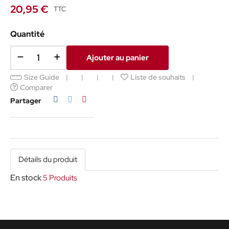
20,95 €
TTC
Quantité
Ajouter au panier
Size Guide
Liste de souhaits
Comparer
Partager
Tweet
Pinterest
Partager
Détails du produit
En stock
5 Produits