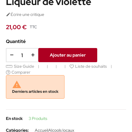
Liqueur de violette
Écrire une critique

21,00 €
TTC
Quantité
Ajouter au panier
Size Guide
Liste de souhaits
Comparer

Derniers articles en stock
En stock
3 Produits
Catégories:
Accueil
Alcools locaux