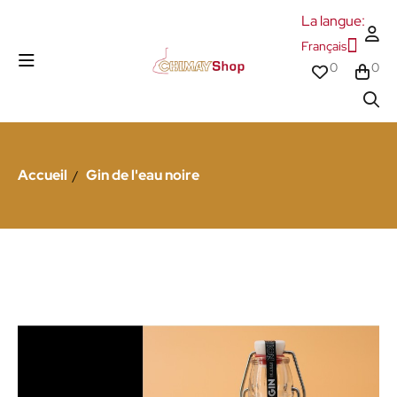
La langue:
Français
0
0
Accueil
Gin de l'eau noire