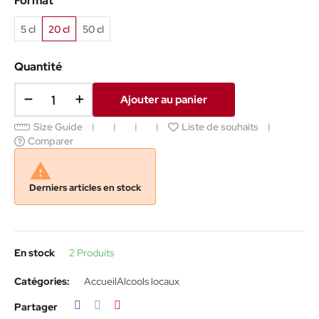
Format
5 cl
20 cl
50 cl
Quantité
Ajouter au panier
Size Guide
Liste de souhaits
Comparer

Derniers articles en stock
En stock
2 Produits
Catégories:
Accueil
Alcools locaux
Partager
Tweet
Pinterest
Partager