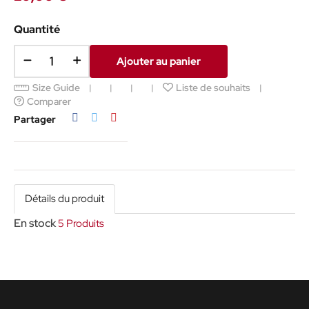
Quantité
Ajouter au panier
Size Guide
Liste de souhaits
Comparer
Partager
Tweet
Pinterest
Partager
Détails du produit
En stock
5 Produits