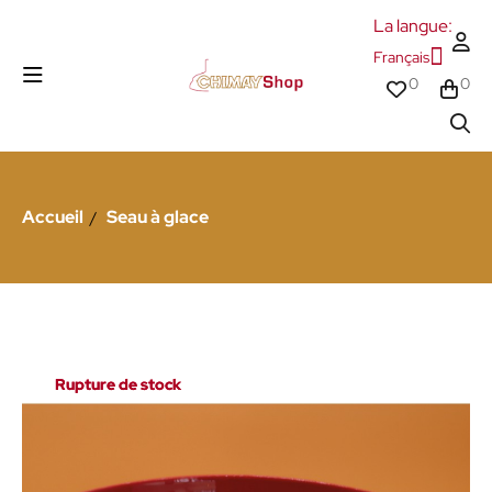
La langue:
Français
0
0
Accueil
Seau à glace
Rupture de stock
Rupture de stock