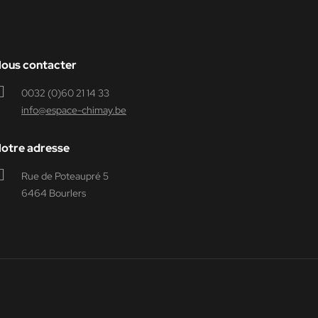
ous contacter
0032 (0)60 21 14 33
info@espace-chimay.be
otre adresse
Rue de Poteaupré 5
6464 Bourlers