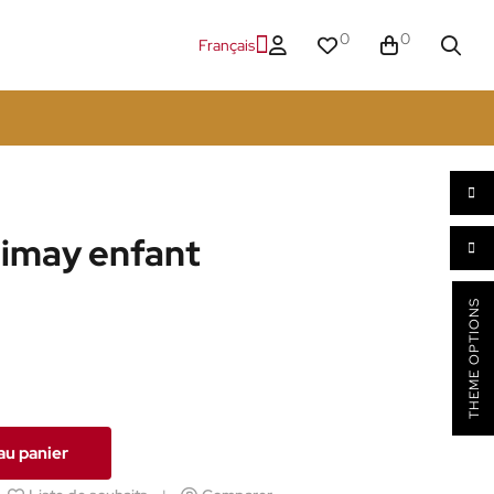
0
0
Français
imay enfant
THEME OPTIONS
au panier