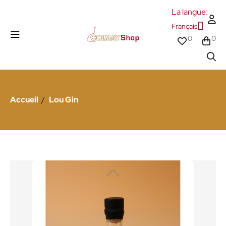
La langue:
Français
0
0
Accueil
Lou Gin