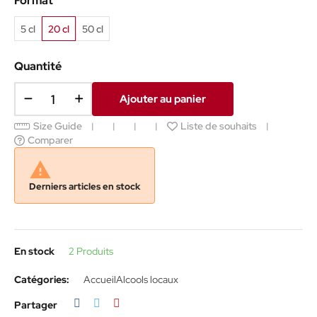
Format
5 cl
20 cl
50 cl
Quantité
Ajouter au panier
Size Guide
Liste de souhaits
Comparer

Derniers articles en stock
En stock
2 Produits
Catégories:
Accueil
Alcools locaux
Partager
Tweet
Pinterest
Partager